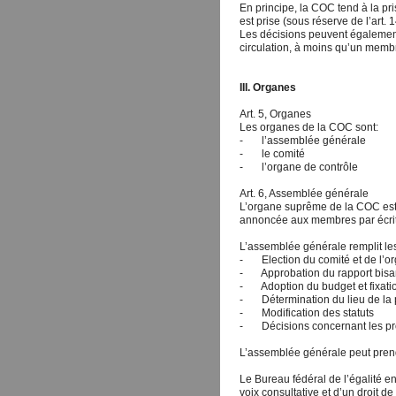
En principe, la COC tend à la pr
est prise (sous réserve de l’art
Les décisions peuvent également
circulation, à moins qu’un mem
III. Organes
Art. 5, Organes
Les organes de la COC sont:
- l’assemblée générale
- le comité
- l’organe de contrôle
Art. 6, Assemblée générale
L’organe suprême de la COC est l
annoncée aux membres par écrit
L’assemblée générale remplit les
- Election du comité et de l’or
- Approbation du rapport bisann
- Adoption du budget et fixation
- Détermination du lieu de la
- Modification des statuts
- Décisions concernant les proj
L’assemblée générale peut pren
Le Bureau fédéral de l’égalité e
voix consultative et d’un droit de