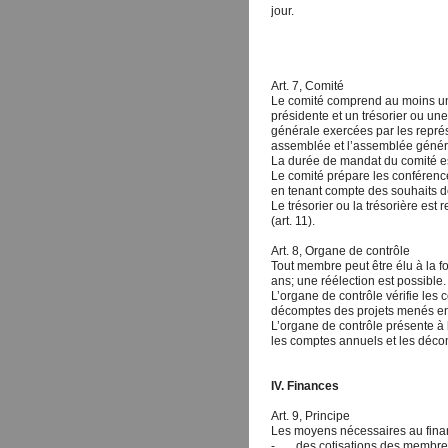
jour.
Art. 7, Comité
Le comité comprend au moins un 
présidente et un trésorier ou une
générale exercées par les repré
assemblée et l’assemblée génér
La durée de mandat du comité es
Le comité prépare les conférence
en tenant compte des souhaits 
Le trésorier ou la trésorière est
(art. 11).
Art. 8, Organe de contrôle
Tout membre peut être élu à la f
ans; une réélection est possible.
L’organe de contrôle vérifie les
décomptes des projets menés 
L’organe de contrôle présente à
les comptes annuels et les déco
IV. Finances
Art. 9, Principe
Les moyens nécessaires au fina
- des cotisations des membre