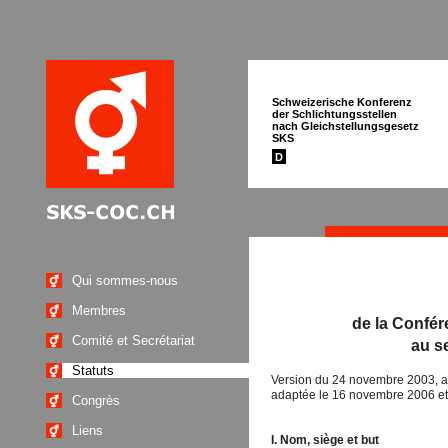
Schweizerische Konferenz
der Schlichtungsstellen
nach Gleichstellungsgesetz
SKS
D
Qui sommes-nous
Membres
de la Confér
Comité et Secrétariat
au se
Statuts
Version du 24 novembre 2003, ap
adaptée le 16 novembre 2006 e
Congrès
Liens
I. Nom, siège et but